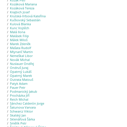
Kozák Petr
Kozáková Mariana
Kozáková Tereza
Krajbich Josef
Krutská-Vrbová Kateřina
Kučkovský Sebastián
Kulová Blanka
Kunc Vojtěch
Malá Ilona
Malásek Filip
Málek Miloš
Marek Zdeněk
Mašata Rudolf
Mlynarič Martin
Nemeškal Libor
Novák Michal
Nuslauer Ondřej
Ondruš Juraj
Opatrný Lukáš
Opatrný Marek
Outrata Matouš
Patyk Adam
Pauer Petr
Podmanický Jakub
Procházka Jiří
Reich Michal
Sánchez Calderón Jorge
Šatunova Varvara
Schwarcz Viktor
Skalský Jan
Sklenářová Šárka
Smělík Petr