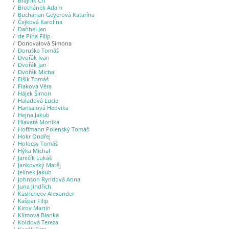
Brajnik Črt
Brothánek Adam
Buchanan Geyerová Katarína
Čejková Karolína
Daňhel Jan
de Pina Filip
Donovalová Simona
Doruška Tomáš
Dvořák Ivan
Dvořák Jan
Dvořák Michal
Elšík Tomáš
Flaková Věra
Hájek Šimon
Haladová Lucie
Hansalová Hedvika
Hejna Jakub
Hlavatá Monika
Hoffmann Polenský Tomáš
Hokr Ondřej
Holocsy Tomáš
Hýka Michal
Janičík Lukáš
Jankovský Matěj
Jelínek Jakub
Johnson Ryndová Anna
Juna Jindřich
Kashcheev Alexander
Kašpar Filip
Kirov Martin
Klímová Blanka
Koldová Tereza