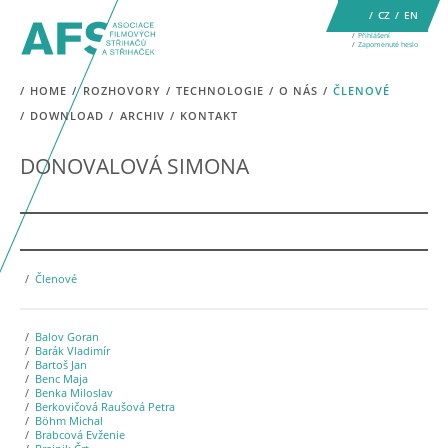
CZ
EN
Přihlášení
Zapomenuté heslo
HOME
ROZHOVORY
TECHNOLOGIE
O NÁS
ČLENOVÉ
DOWNLOAD
ARCHIV
KONTAKT
DONOVALOVÁ SIMONA
Členové
Balov Goran
Barák Vladimír
Bartoš Jan
Benc Maja
Benka Miloslav
Berkovičová Raušová Petra
Böhm Michal
Brabcová Evženie