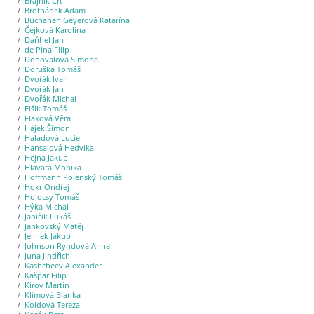
Brajnik Črt
Brothánek Adam
Buchanan Geyerová Katarína
Čejková Karolína
Daňhel Jan
de Pina Filip
Donovalová Simona
Doruška Tomáš
Dvořák Ivan
Dvořák Jan
Dvořák Michal
Elšík Tomáš
Flaková Věra
Hájek Šimon
Haladová Lucie
Hansalová Hedvika
Hejna Jakub
Hlavatá Monika
Hoffmann Polenský Tomáš
Hokr Ondřej
Holocsy Tomáš
Hýka Michal
Janičík Lukáš
Jankovský Matěj
Jelínek Jakub
Johnson Ryndová Anna
Juna Jindřich
Kashcheev Alexander
Kašpar Filip
Kirov Martin
Klímová Blanka
Koldová Tereza