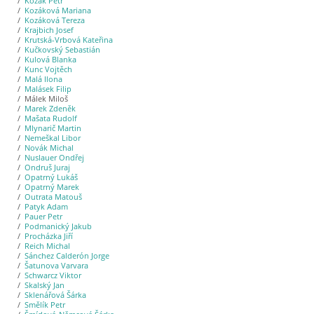
Kozák Petr
Kozáková Mariana
Kozáková Tereza
Krajbich Josef
Krutská-Vrbová Kateřina
Kučkovský Sebastián
Kulová Blanka
Kunc Vojtěch
Malá Ilona
Malásek Filip
Málek Miloš
Marek Zdeněk
Mašata Rudolf
Mlynarič Martin
Nemeškal Libor
Novák Michal
Nuslauer Ondřej
Ondruš Juraj
Opatrný Lukáš
Opatrný Marek
Outrata Matouš
Patyk Adam
Pauer Petr
Podmanický Jakub
Procházka Jiří
Reich Michal
Sánchez Calderón Jorge
Šatunova Varvara
Schwarcz Viktor
Skalský Jan
Sklenářová Šárka
Smělík Petr