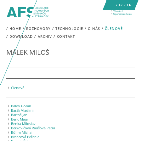
CZ
EN
Přihlášení
Zapomenuté heslo
HOME
ROZHOVORY
TECHNOLOGIE
O NÁS
ČLENOVÉ
DOWNLOAD
ARCHIV
KONTAKT
MÁLEK MILOŠ
Členové
Balov Goran
Barák Vladimír
Bartoš Jan
Benc Maja
Benka Miloslav
Berkovičová Raušová Petra
Böhm Michal
Brabcová Evženie