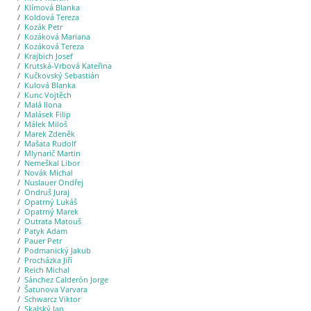
Klímová Blanka
Koldová Tereza
Kozák Petr
Kozáková Mariana
Kozáková Tereza
Krajbich Josef
Krutská-Vrbová Kateřina
Kučkovský Sebastián
Kulová Blanka
Kunc Vojtěch
Malá Ilona
Malásek Filip
Málek Miloš
Marek Zdeněk
Mašata Rudolf
Mlynarič Martin
Nemeškal Libor
Novák Michal
Nuslauer Ondřej
Ondruš Juraj
Opatrný Lukáš
Opatrný Marek
Outrata Matouš
Patyk Adam
Pauer Petr
Podmanický Jakub
Procházka Jiří
Reich Michal
Sánchez Calderón Jorge
Šatunova Varvara
Schwarcz Viktor
Skalský Jan