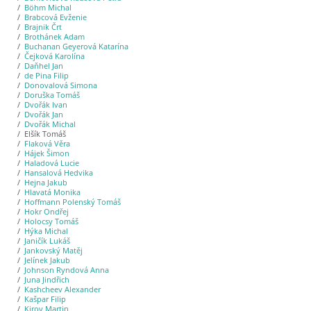
Böhm Michal
Brabcová Evženie
Brajnik Črt
Brothánek Adam
Buchanan Geyerová Katarína
Čejková Karolína
Daňhel Jan
de Pina Filip
Donovalová Simona
Doruška Tomáš
Dvořák Ivan
Dvořák Jan
Dvořák Michal
Elšík Tomáš
Flaková Věra
Hájek Šimon
Haladová Lucie
Hansalová Hedvika
Hejna Jakub
Hlavatá Monika
Hoffmann Polenský Tomáš
Hokr Ondřej
Holocsy Tomáš
Hýka Michal
Janičík Lukáš
Jankovský Matěj
Jelínek Jakub
Johnson Ryndová Anna
Juna Jindřich
Kashcheev Alexander
Kašpar Filip
Kirov Martin