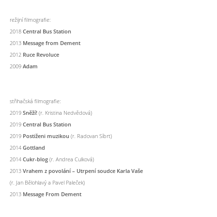
režijní filmografie:
2018
Central Bus Station
2013
Message from Dement
2012
Ruce Revoluce
2009
Adam
střihačská filmografie:
2019
Sněží!
(r. Kristina Nedvědová)
2019
Central Bus Station
2019
Postiženi muzikou
(r. Radovan Síbrt)
2014
Gottland
2014
Cukr-blog
(r. Andrea Culková)
2013
Vrahem z povolání – Utrpení soudce Karla Vaše
(r. Jan Bělohlavý a Pavel Paleček)
2013
Message From Dement