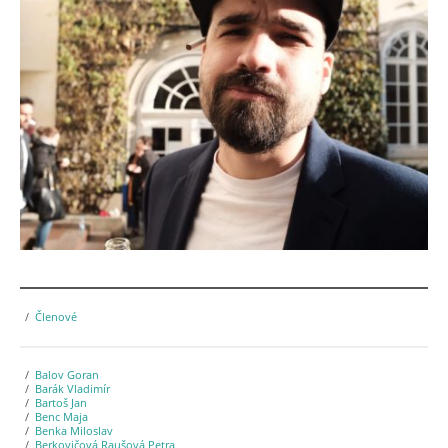
Členové
Balov Goran
Barák Vladimír
Bartoš Jan
Benc Maja
Benka Miloslav
Berkovičová Raušová Petra