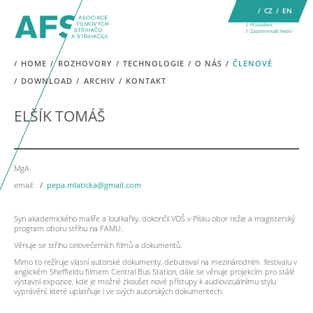
CZ
EN
Přihlášení
Zapomenuté heslo
HOME
ROZHOVORY
TECHNOLOGIE
O NÁS
ČLENOVÉ
DOWNLOAD
ARCHIV
KONTAKT
ELŠÍK TOMÁŠ
MgA.
email:
pepa.mlaticka@gmail.com
Syn akademického malíře a loutkařky, dokončil VOŠ v Písku obor režie a magisterský
program oboru střihu na FAMU.
Věnuje se střihu celovečerních filmů a dokumentů.
Mimo to režíruje vlasní autorské dokumenty, debutoval na mezinárodním
festivalu v
anglickém Sheffieldu filmem Central Bus Station, dále se věnuje projekcím pro stálé
výstavní expozice, kde je možné zkoušet nové přístupy k audiovizuálnímu stylu
vyprávění, které uplatňuje i ve svých autorských dokumentech.