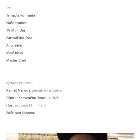
TV:
Třináctá komnata
Naše tradice
TV Mini Uni
Farmářská jízda
Ano, šéfe!
Malé lásky
Master Chef
výstavní expozice:
Paměť Národa
, památník na Stalinu
Dům u Kameného Zvonu
, GHMP
Hoří
, expozice hl.m. Prahy
Žďár nad Sázavou