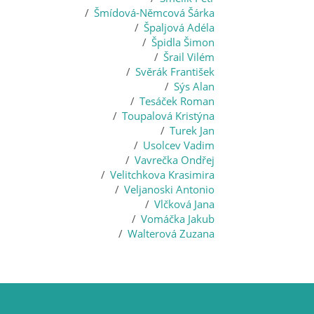
Šmídová-Němcová Šárka
Špaljová Adéla
Špidla Šimon
Šrail Vilém
Svěrák František
Sýs Alan
Tesáček Roman
Toupalová Kristýna
Turek Jan
Usolcev Vadim
Vavrečka Ondřej
Velitchkova Krasimira
Veljanoski Antonio
Vlčková Jana
Vomáčka Jakub
Walterová Zuzana