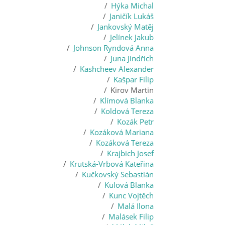
Hýka Michal
Janičík Lukáš
Jankovský Matěj
Jelínek Jakub
Johnson Ryndová Anna
Juna Jindřich
Kashcheev Alexander
Kašpar Filip
Kirov Martin
Klímová Blanka
Koldová Tereza
Kozák Petr
Kozáková Mariana
Kozáková Tereza
Krajbich Josef
Krutská-Vrbová Kateřina
Kučkovský Sebastián
Kulová Blanka
Kunc Vojtěch
Malá Ilona
Malásek Filip