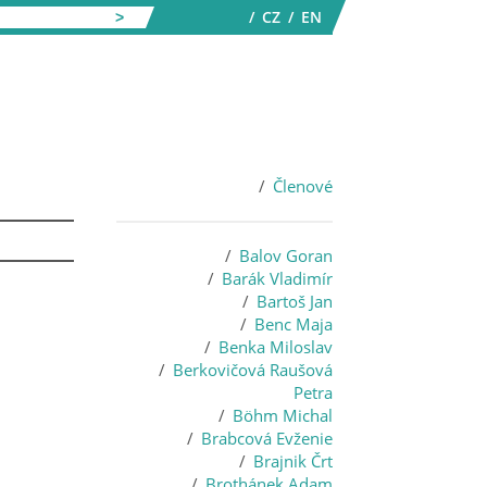
CZ
EN
Členové
Balov Goran
Barák Vladimír
Bartoš Jan
Benc Maja
Benka Miloslav
Berkovičová Raušová
Petra
Böhm Michal
Brabcová Evženie
Brajnik Črt
Brothánek Adam