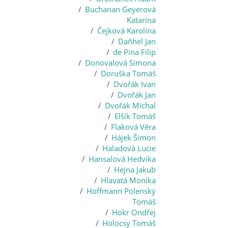
Buchanan Geyerová
Katarína
Čejková Karolína
Daňhel Jan
de Pina Filip
Donovalová Simona
Doruška Tomáš
Dvořák Ivan
Dvořák Jan
Dvořák Michal
Elšík Tomáš
Flaková Věra
Hájek Šimon
Haladová Lucie
Hansalová Hedvika
Hejna Jakub
Hlavatá Monika
Hoffmann Polenský
Tomáš
Hokr Ondřej
Holocsy Tomáš