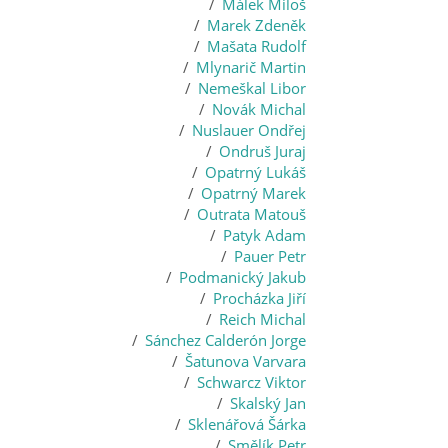
Málek Miloš
Marek Zdeněk
Mašata Rudolf
Mlynarič Martin
Nemeškal Libor
Novák Michal
Nuslauer Ondřej
Ondruš Juraj
Opatrný Lukáš
Opatrný Marek
Outrata Matouš
Patyk Adam
Pauer Petr
Podmanický Jakub
Procházka Jiří
Reich Michal
Sánchez Calderón Jorge
Šatunova Varvara
Schwarcz Viktor
Skalský Jan
Sklenářová Šárka
Smělík Petr