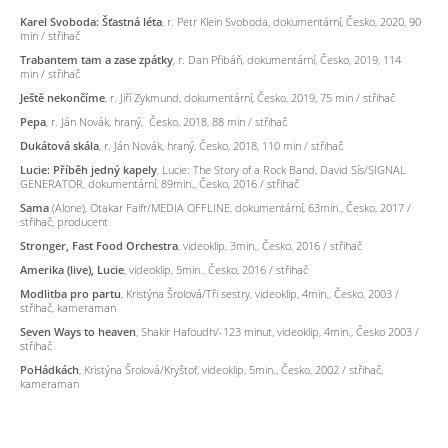
Karel Svoboda: Šťastná léta
, r. Petr Klein Svoboda, dokumentární, Česko, 2020, 90
min / střihač
Trabantem tam a zase zpátky
, r. Dan Přibáň, dokumentární, Česko, 2019, 114
min / střihač
Ještě nekončíme
, r. Jiří Zykmund, dokumentární, Česko, 2019, 75 min / střihač
Pepa
, r. Ján Novák, hraný, Česko, 2018, 88 min / střihač
Dukátová skála
, r. Ján Novák, hraný, Česko, 2018, 110 min / střihač
Lucie: Příběh jedný kapely
, Lucie: The Story of a Rock Band, David Sís/SIGNAL
GENERATOR, dokumentární, 89min., Česko, 2016 / střihač
Sama
(Alone), Otakar Faifr/MEDIA OFFLINE, dokumentární, 63min., Česko, 2017 /
střihač, producent
Stronger, Fast Food Orchestra
, videoklip, 3min., Česko, 2016 / střihač
Amerika (live), Lucie
, videoklip, 5min., Česko, 2016 / střihač
Modlitba pro partu
, Kristýna Šrolová/Tři sestry, videoklip, 4min., Česko, 2003 /
střihač, kameraman
Seven Ways to heaven
, Shakir Hafoudh/-123 minut, videoklip, 4min., Česko 2003 /
střihač
PoHádkách
, Kristýna Šrolová/Kryštof, videoklip, 5min., Česko, 2002 / střihač,
kameraman