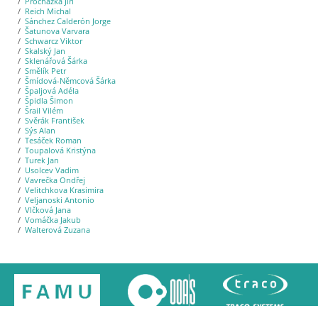
Procházka Jiří
Reich Michal
Sánchez Calderón Jorge
Šatunova Varvara
Schwarcz Viktor
Skalský Jan
Sklenářová Šárka
Smělík Petr
Šmídová-Němcová Šárka
Špaljová Adéla
Špidla Šimon
Šrail Vilém
Svěrák František
Sýs Alan
Tesáček Roman
Toupalová Kristýna
Turek Jan
Usolcev Vadim
Vavrečka Ondřej
Velitchkova Krasimira
Veljanoski Antonio
Vlčková Jana
Vomáčka Jakub
Walterová Zuzana