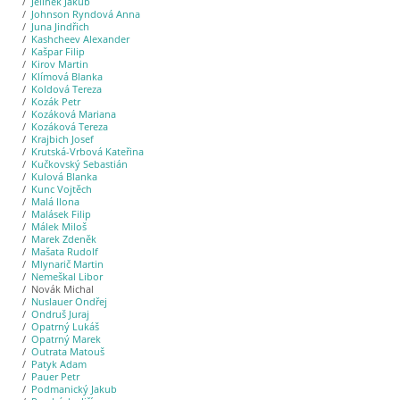
Jelínek Jakub
Johnson Ryndová Anna
Juna Jindřich
Kashcheev Alexander
Kašpar Filip
Kirov Martin
Klímová Blanka
Koldová Tereza
Kozák Petr
Kozáková Mariana
Kozáková Tereza
Krajbich Josef
Krutská-Vrbová Kateřina
Kučkovský Sebastián
Kulová Blanka
Kunc Vojtěch
Malá Ilona
Malásek Filip
Málek Miloš
Marek Zdeněk
Mašata Rudolf
Mlynarič Martin
Nemeškal Libor
Novák Michal
Nuslauer Ondřej
Ondruš Juraj
Opatrný Lukáš
Opatrný Marek
Outrata Matouš
Patyk Adam
Pauer Petr
Podmanický Jakub