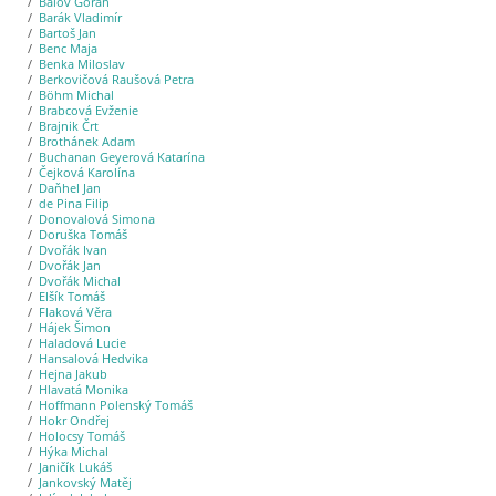
Balov Goran
Barák Vladimír
Bartoš Jan
Benc Maja
Benka Miloslav
Berkovičová Raušová Petra
Böhm Michal
Brabcová Evženie
Brajnik Črt
Brothánek Adam
Buchanan Geyerová Katarína
Čejková Karolína
Daňhel Jan
de Pina Filip
Donovalová Simona
Doruška Tomáš
Dvořák Ivan
Dvořák Jan
Dvořák Michal
Elšík Tomáš
Flaková Věra
Hájek Šimon
Haladová Lucie
Hansalová Hedvika
Hejna Jakub
Hlavatá Monika
Hoffmann Polenský Tomáš
Hokr Ondřej
Holocsy Tomáš
Hýka Michal
Janičík Lukáš
Jankovský Matěj