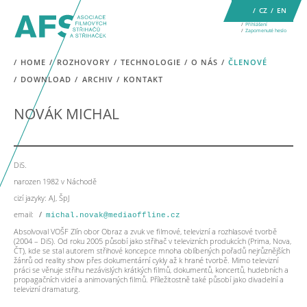
CZ
EN
Přihlášení
Zapomenuté heslo
HOME
ROZHOVORY
TECHNOLOGIE
O NÁS
ČLENOVÉ
DOWNLOAD
ARCHIV
KONTAKT
NOVÁK MICHAL
DiS.
narozen 1982 v Náchodě
cizí jazyky: AJ, ŠpJ
email:
michal.novak@mediaoffline.cz
Absolvoval VOŠF Zlín obor Obraz a zvuk ve filmové, televizní a rozhlasové tvorbě
(2004 – DiS). Od roku 2005 působí jako střihač v televizních produkcích (Prima, Nova,
ČT), kde se stal autorem střihové koncepce mnoha oblíbených pořadů nejrůznějších
žánrů od reality show přes dokumentární cykly až k hrané tvorbě. Mimo televizní
práci se věnuje střihu nezávislých krátkých filmů, dokumentů, koncertů, hudebních a
propagačních videí a animovaných filmů. Příležitostně také působí jako divadelní a
televizní dramaturg.