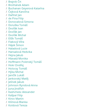
Brajnik Črt
Brothánek Adam
Buchanan Geyerová Katarína
Čejková Karolína
Daňhel Jan
de Pina Filip
Donovalová Simona
Doruška Tomáš
Dvořák Ivan
Dvořák Jan
Dvořák Michal
Elšík Tomáš
Flaková Věra
Hájek Šimon
Haladová Lucie
Hansalová Hedvika
Hejna Jakub
Hlavatá Monika
Hoffmann Polenský Tomáš
Hokr Ondřej
Holocsy Tomáš
Hýka Michal
Janičík Lukáš
Jankovský Matěj
Jelínek Jakub
Johnson Ryndová Anna
Juna Jindřich
Kashcheev Alexander
Kašpar Filip
Kirov Martin
Klímová Blanka
Koldová Tereza