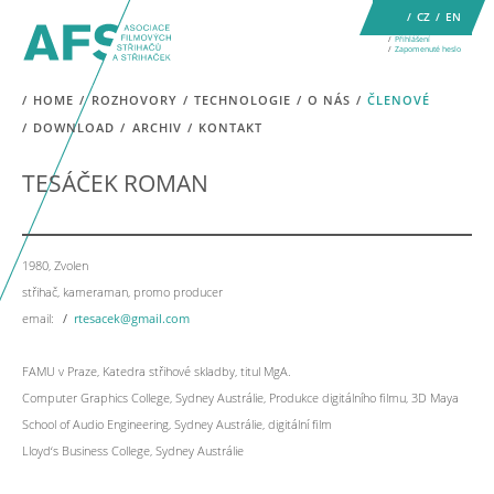
CZ
EN
Přihlášení
Zapomenuté heslo
HOME
ROZHOVORY
TECHNOLOGIE
O NÁS
ČLENOVÉ
DOWNLOAD
ARCHIV
KONTAKT
TESÁČEK ROMAN
1980, Zvolen
střihač, kameraman, promo producer
email:
rtesacek@gmail.com
FAMU v Praze, Katedra střihové skladby, titul MgA.
Computer Graphics College, Sydney Austrálie, Produkce digitálního filmu, 3D Maya
School of Audio Engineering, Sydney Austrálie, digitální film
Lloyd‘s Business College, Sydney Austrálie