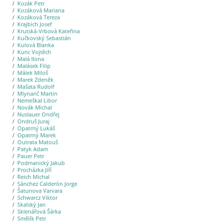
Kozák Petr
Kozáková Mariana
Kozáková Tereza
Krajbich Josef
Krutská-Vrbová Kateřina
Kučkovský Sebastián
Kulová Blanka
Kunc Vojtěch
Malá Ilona
Malásek Filip
Málek Miloš
Marek Zdeněk
Mašata Rudolf
Mlynarič Martin
Nemeškal Libor
Novák Michal
Nuslauer Ondřej
Ondruš Juraj
Opatrný Lukáš
Opatrný Marek
Outrata Matouš
Patyk Adam
Pauer Petr
Podmanický Jakub
Procházka Jiří
Reich Michal
Sánchez Calderón Jorge
Šatunova Varvara
Schwarcz Viktor
Skalský Jan
Sklenářová Šárka
Smělík Petr