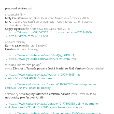
pracovní zkušenosti:
studentské filmy
Malý Cousteau
(režie Jakub Kouřil, cena Magnesia – Český lev 2013)
M. O.
(režie Jakub Kouřil, cena Magnesia – Český lev 2012, nominace na
studentského Oscara)
Cagey Tigers
(režie Aramisova, festival Cannes 2011)
https://vimeo.com/371840552
,
https://vimeo.com/371841006
,
https://vimeo.com/371840688
celovečerní filmy
Komici s.r.o.
(režie Juraj Šajmovič)
Husiti
(režie Pavel Koutský)
https://www.youtube.com/watch?v=QlgJpGPBorA
,
https://www.youtube.com/watch?v=x7Vkcmnv_Mk
střih dokumentárních pořadů
cyklus
Závislosti
,
Ta naše povaha česká
,
Nedej se
,
Náš Venkov
(Česká televize)
https://www.ceskatelevize.cz/ivysilani/1097944695-nas-
venkov/217562243400007-hano-vize
https://www.ceskatelevize.cz/porady/1100627928-ta-nase-povaha-
ceska/311294340110005-billboardy
animovaný seriál
Dějiny udatného českého národa
(režie Pavel Koutský)
upoutávky pro festival Anifilm
https://www.ceskatelevize.cz/porady/10177109865-dejiny-udatneho-
ceskeho-naroda/211543116230110-sametova-revoluce/video
https://www.youtube.com/watch?v=njLpoyqmnDg&feature=youtu.be