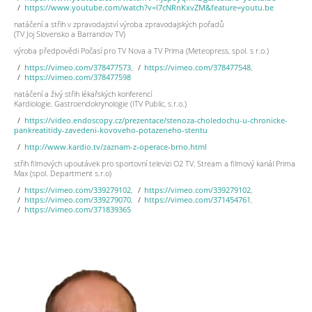
https://www.youtube.com/watch?v=l7cNRnKxvZM&feature=youtu.be
natáčení a střih v zpravodajství výroba zpravodajských pořadů
(TV Joj Slovensko a Barrandov TV)
výroba předpovědi Počasí pro TV Nova a TV Prima (Meteopress, spol. s r.o.)
https://vimeo.com/378477573
,
https://vimeo.com/378477548
,
https://vimeo.com/378477598
natáčení a živý střih lékařských konferencí
Kardiologie, Gastroendokrynologie (ITV Public, s.r.o.)
https://video.endoscopy.cz/prezentace/stenoza-choledochu-u-chronicke-
pankreatitidy-zavedeni-kovoveho-potazeneho-stentu
http://www.kardio.tv/zaznam-z-operace-brno.html
střih filmových upoutávek pro sportovní televizi O2 TV, Stream a filmový kanál Prima
Max (spol. Department s.r.o)
https://vimeo.com/339279102
,
https://vimeo.com/339279102
,
https://vimeo.com/339279070
,
https://vimeo.com/371454761
,
https://vimeo.com/371839365