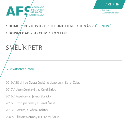
CZ
EN
Přihlášení
Zapomenuté heslo
HOME
ROZHOVORY
TECHNOLOGIE
O NÁS
ČLENOVÉ
DOWNLOAD
ARCHIV
KONTAKT
SMĚLÍK PETR
vivatscreen.com
2019 / 30 dní ze života českého dozorce, r. Karel Žalud
2017 / Uzamčený svět, r. Karel Žalud
2016 / Popstory, r. Jakub Skalický
2015 / Expo po česku, r. Karel Žalud
2013 / Bazilika, r. Václav Křístek
2009 / Přízrak svobody II, r. Karel Žalud