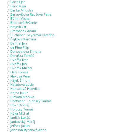
Bartoš Jan
Benc Maja
Benka Miloslav
Berkovičová Raušová Petra
Böhm Michal
Brabcová Evženie
Brajnik Črt
Brothánek Adam
Buchanan Geyerová Katarína
Čejková Karolína
Daňhel Jan
de Pina Filip
Donovalová Simona
Doruška Tomáš
Dvořák Ivan
Dvořák Jan
Dvořák Michal
Elšík Tomáš
Flaková Věra
Hájek Šimon
Haladová Lucie
Hansalová Hedvika
Hejna Jakub
Hlavatá Monika
Hoffmann Polenský Tomáš
Hokr Ondřej
Holocsy Tomáš
Hýka Michal
Janičík Lukáš
Jankovský Matěj
Jelínek Jakub
Johnson Ryndová Anna