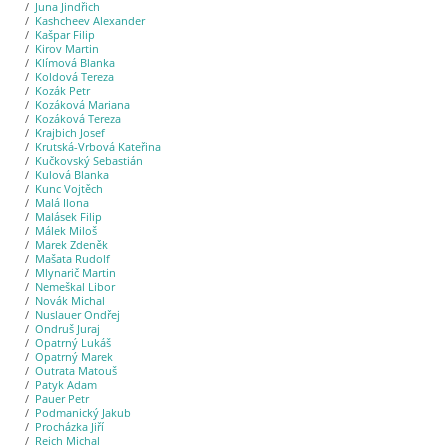
Juna Jindřich
Kashcheev Alexander
Kašpar Filip
Kirov Martin
Klímová Blanka
Koldová Tereza
Kozák Petr
Kozáková Mariana
Kozáková Tereza
Krajbich Josef
Krutská-Vrbová Kateřina
Kučkovský Sebastián
Kulová Blanka
Kunc Vojtěch
Malá Ilona
Malásek Filip
Málek Miloš
Marek Zdeněk
Mašata Rudolf
Mlynarič Martin
Nemeškal Libor
Novák Michal
Nuslauer Ondřej
Ondruš Juraj
Opatrný Lukáš
Opatrný Marek
Outrata Matouš
Patyk Adam
Pauer Petr
Podmanický Jakub
Procházka Jiří
Reich Michal