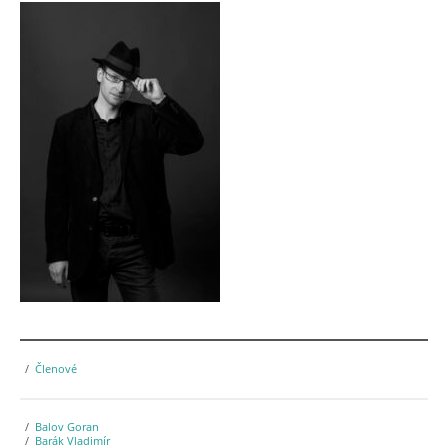
Členové
Balov Goran
Barák Vladimír