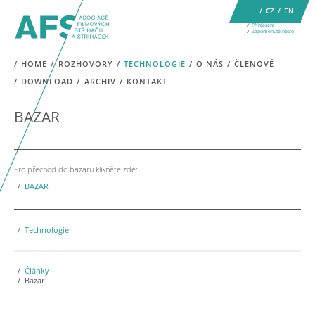
CZ
EN
Přihlášení
Zapomenuté heslo
HOME
ROZHOVORY
TECHNOLOGIE
O NÁS
ČLENOVÉ
DOWNLOAD
ARCHIV
KONTAKT
BAZAR
Pro přechod do bazaru klikněte zde:
BAZAR
Technologie
Články
Bazar