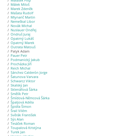
Malásek Filip
Málek Miloš
Marek Zdeněk
Mašata Rudolf
Mlynarič Martin
Nemeškal Libor
Novák Michal
Nuslauer Ondřej
Ondruš Juraj
Opatrný Lukáš
Opatrný Marek
Outrata Matouš
Patyk Adam
Pauer Petr
Podmanický Jakub
Procházka Jiří
Reich Michal
Sánchez Calderón Jorge
Šatunova Varvara
Schwarcz Viktor
Skalský Jan
Sklenářová Šárka
Smělík Petr
Šmídová-Němcová Šárka
Špaljová Adéla
Špidla Šimon
Šrail Vilém
Svěrák František
Sýs Alan
Tesáček Roman
Toupalová Kristýna
Turek Jan