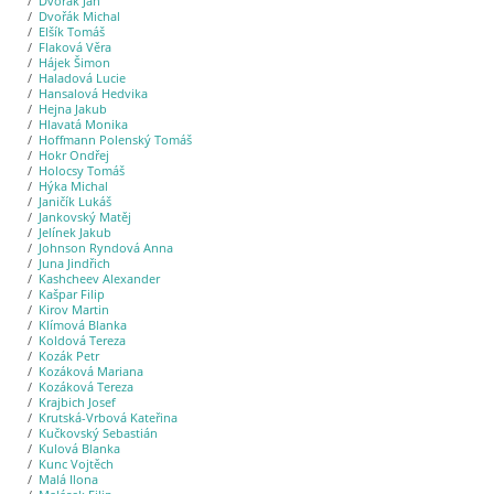
Dvořák Jan
Dvořák Michal
Elšík Tomáš
Flaková Věra
Hájek Šimon
Haladová Lucie
Hansalová Hedvika
Hejna Jakub
Hlavatá Monika
Hoffmann Polenský Tomáš
Hokr Ondřej
Holocsy Tomáš
Hýka Michal
Janičík Lukáš
Jankovský Matěj
Jelínek Jakub
Johnson Ryndová Anna
Juna Jindřich
Kashcheev Alexander
Kašpar Filip
Kirov Martin
Klímová Blanka
Koldová Tereza
Kozák Petr
Kozáková Mariana
Kozáková Tereza
Krajbich Josef
Krutská-Vrbová Kateřina
Kučkovský Sebastián
Kulová Blanka
Kunc Vojtěch
Malá Ilona