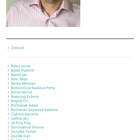
Členové
Balov Goran
Barák Vladimír
Bartoš Jan
Benc Maja
Benka Miloslav
Berkovičová Raušová Petra
Böhm Michal
Brabcová Evženie
Brajnik Črt
Brothánek Adam
Buchanan Geyerová Katarína
Čejková Karolína
Daňhel Jan
de Pina Filip
Donovalová Simona
Doruška Tomáš
Dvořák Ivan