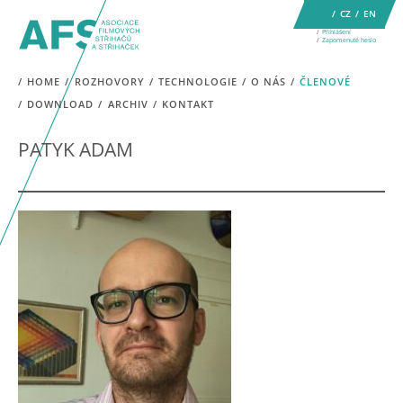
CZ
EN
Přihlášení
Zapomenuté heslo
HOME
ROZHOVORY
TECHNOLOGIE
O NÁS
ČLENOVÉ
DOWNLOAD
ARCHIV
KONTAKT
PATYK ADAM