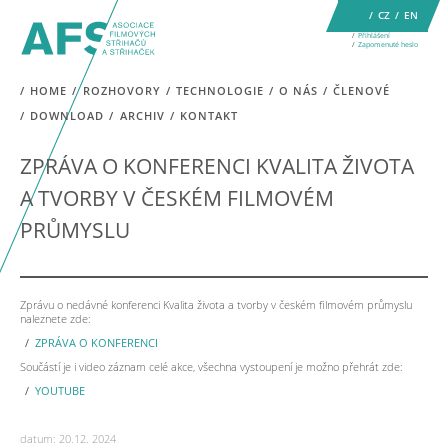
CZ
EN
Přihlášení
Zapomenuté heslo
HOME
ROZHOVORY
TECHNOLOGIE
O NÁS
ČLENOVÉ
DOWNLOAD
ARCHIV
KONTAKT
ZPRÁVA O KONFERENCI KVALITA ŽIVOTA
A TVORBY V ČESKÉM FILMOVÉM
PRŮMYSLU
Zprávu o nedávné konferenci Kvalita života a tvorby v českém filmovém průmyslu
naleznete zde:
ZPRÁVA O KONFERENCI
Součástí je i video záznam celé akce, všechna vystoupení je možno přehrát zde:
YOUTUBE
datum: 20.12. 2024