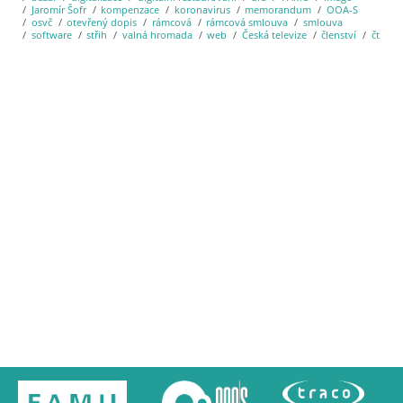
Jaromír Šofr
kompenzace
koronavirus
memorandum
OOA-S
osvč
otevřený dopis
rámcová
rámcová smlouva
smlouva
software
střih
valná hromada
web
Česká televize
členství
čt