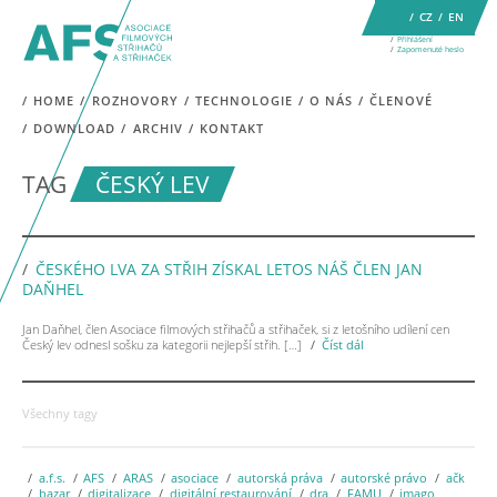
CZ
EN
Přihlášení
Zapomenuté heslo
HOME
ROZHOVORY
TECHNOLOGIE
O NÁS
ČLENOVÉ
DOWNLOAD
ARCHIV
KONTAKT
TAG
ČESKÝ LEV
ČESKÉHO LVA ZA STŘIH ZÍSKAL LETOS NÁŠ ČLEN JAN
DAŇHEL
Jan Daňhel, člen Asociace filmových střihačů a střihaček, si z letošního udílení cen
Český lev odnesl sošku za kategorii nejlepší střih. […]
Číst dál
Všechny tagy
a.f.s.
AFS
ARAS
asociace
autorská práva
autorské právo
ačk
bazar
digitalizace
digitální restaurování
dra
FAMU
imago