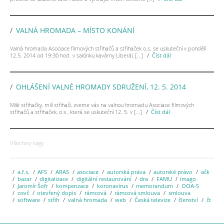
VALNÁ HROMADA – MÍSTO KONÁNÍ
Valná hromada Asociace filmových střihačů a střihaček o.s. se uskuteční v pondělí
12.5. 2014 od 19:30 hod. v salónku kavárny Liberál, […]
Číst dál
OHLÁŠENÍ VALNÉ HROMADY SDRUŽENÍ, 12. 5. 2014
Milé střihačky, milí střihači, zveme vás na valnou hromadu Asociace filmových
střihačů a střihaček, o.s., která se uskuteční 12. 5. v […]
Číst dál
Všechny tagy
a.f.s.
AFS
ARAS
asociace
autorská práva
autorské právo
ačk
bazar
digitalizace
digitální restaurování
dra
FAMU
imago
Jaromír Šofr
kompenzace
koronavirus
memorandum
OOA-S
osvč
otevřený dopis
rámcová
rámcová smlouva
smlouva
software
střih
valná hromada
web
Česká televize
členství
čt