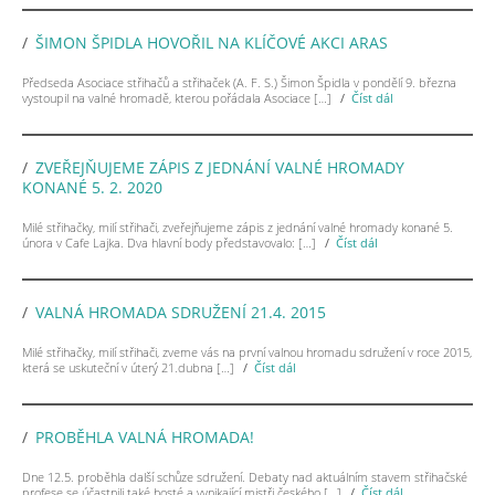
ŠIMON ŠPIDLA HOVOŘIL NA KLÍČOVÉ AKCI ARAS
Předseda Asociace střihačů a střihaček (A. F. S.) Šimon Špidla v pondělí 9. března
vystoupil na valné hromadě, kterou pořádala Asociace […]
Číst dál
ZVEŘEJŇUJEME ZÁPIS Z JEDNÁNÍ VALNÉ HROMADY
KONANÉ 5. 2. 2020
Milé střihačky, milí střihači, zveřejňujeme zápis z jednání valné hromady konané 5.
února v Cafe Lajka. Dva hlavní body představovalo: […]
Číst dál
VALNÁ HROMADA SDRUŽENÍ 21.4. 2015
Milé střihačky, milí střihači, zveme vás na první valnou hromadu sdružení v roce 2015,
která se uskuteční v úterý 21.dubna […]
Číst dál
PROBĚHLA VALNÁ HROMADA!
Dne 12.5. proběhla další schůze sdružení. Debaty nad aktuálním stavem střihačské
profese se účastnili také hosté a vynikající mistři českého […]
Číst dál