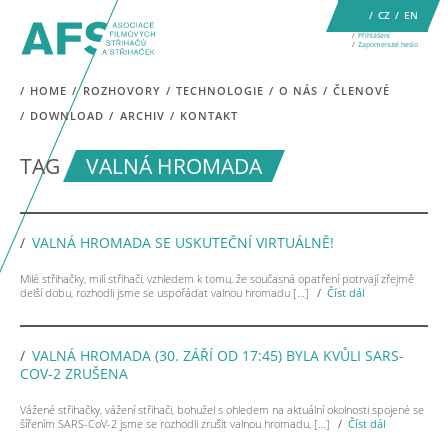
CZ
EN
Přihlášení
Zapomenuté heslo
HOME
ROZHOVORY
TECHNOLOGIE
O NÁS
ČLENOVÉ
DOWNLOAD
ARCHIV
KONTAKT
TAG
VALNÁ HROMADA
VALNÁ HROMADA SE USKUTEČNÍ VIRTUÁLNĚ!
Milé střihačky, milí střihači, vzhledem k tomu, že současná opatření potrvají zřejmě
delší dobu, rozhodli jsme se uspořádat valnou hromadu […]
Číst dál
VALNÁ HROMADA (30. ZÁŘÍ OD 17:45) BYLA KVŮLI SARS-
COV-2 ZRUŠENA
Vážené střihačky, vážení střihači, bohužel s ohledem na aktuální okolnosti spojené se
šířením SARS-CoV-2 jsme se rozhodli zrušit valnou hromadu, […]
Číst dál