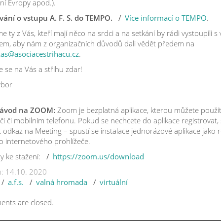
ní Evropy apod.).
vání o vstupu A. F. S. do TEMPO.
Více informací o TEMPO
.
e ty z Vás, kteří mají něco na srdci a na setkání by rádi vystoupili s
em, aby nám z organizačních důvodů dali vědět předem na
kas@asociacestrihacu.cz
.
 se na Vás a střihu zdar!
ýbor
Návod na ZOOM:
Zoom je bezplatná aplikace, kterou můžete použí
či či mobilním telefonu. Pokud se nechcete do aplikace registrovat, 
t odkaz na Meeting – spustí se instalace jednorázové aplikace jako r
o internetového prohlížeče.
y ke stažení:
https://zoom.us/download
: 14.10. 2020
a.f.s.
valná hromada
virtuální
nts are closed.