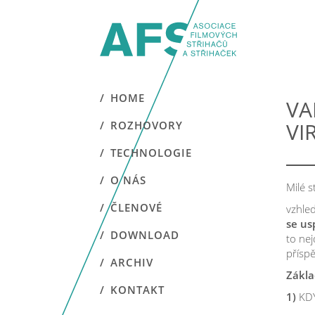
HOME
VA
VI
ROZHOVORY
TECHNOLOGIE
O NÁS
Milé st
ČLENOVÉ
vzhle
se us
DOWNLOAD
to nej
příspě
ARCHIV
Zákla
KONTAKT
1)
KD