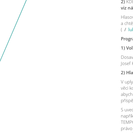
2)
KD
viz n
Hlaso
a cht
(
lu
Progr
1) Vo
Dosav
Josef 
2) Hl
V uply
věci k
abycho
příspě
S uved
napřík
TEMPO 
právo