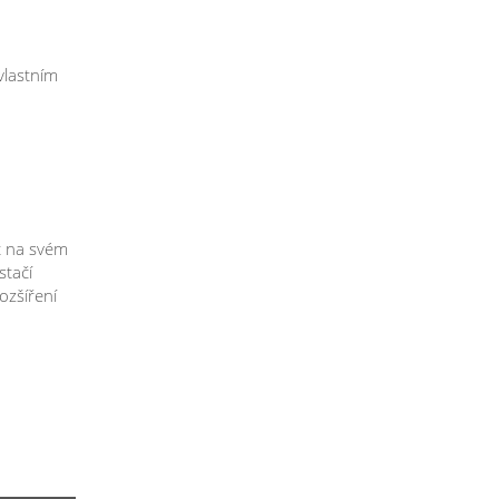
 vlastním
t na svém
stačí
ozšíření