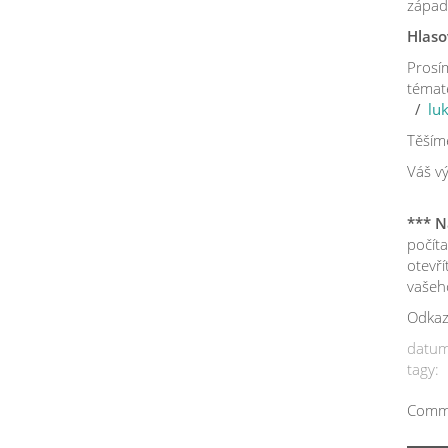
západ
Hlaso
Prosím
témat
lu
Těšíme
Váš v
*** 
počíta
otevří
vašeh
Odkaz
datum
tagy:
Comme