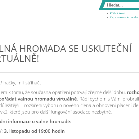
Přihlášení
Zapomenuté heslo
LNÁ HROMADA SE USKUTEČNÍ
RTUÁLNĚ!
řihačky, milí střihači,
dem k tomu, že současná opatření potrvají zřejmě delší dobu,
rozho
pořádat valnou hromadu virtuálně
. Rádi bychom s Vámi probral
důležitější – rozšíření výboru o nového člena a obnovení placení čl
vků, které jsou pro další fungování asociace nezbytné.
dní informace o valné hromadě:
Y:
3. listopadu od 19:00 hodin