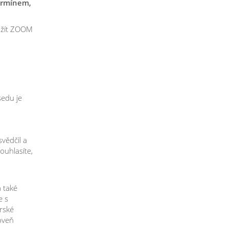
ermínem,
užít ZOOM
sedu je
vědčil a
ouhlasíte,
a také
e s
rské
oveň