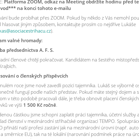
E:
Platforma ZOOM, odkaz na Meeting obdržíte hodinu před t
ávod*** na konci tohoto e-mailu
vání bude probíhat přes ZOOM. Pokud by někdo z Vás nemohl po
ěl hlasovat jiným způsobem, kontaktujte prosím co nejdříve Lukáše
kas@asociacestrihacu.cz
).
am valné hromady:
lba předsednictva A. F. S.
adní členové chtějí pokračovat. Kandidátem na šestého místopřed
Krajbich.
asování o členských příspěvcích
nulém roce jsme nově zavedli pozici tajemníka. Lukáš se výborně os
onečně fungují podle našich představ. Pokud máte stejný dojem a s
m v této podobě pracovali dále, je třeba obnovit placení členských
vků ve výši
1 500 Kč ročně
.
enou částkou jsme schopni zaplatit práci tajemníka, účetní služby 
lad členství v mezinárodní střihačské organizaci TEMPO. Spoluprác
přináší naší profesi zastání jak na mezinárodní úrovni (např. auto
 a směrnice EU), tak na té lokální (narovnání podmínek práce na úr