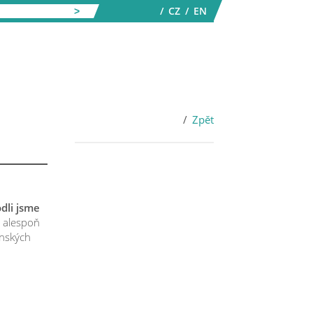
CZ
EN
Zpět
dli jsme
i alespoň
enských